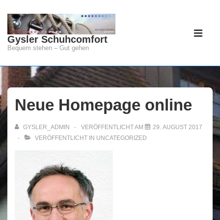
↓
Zum
Hauptnav
Inhalt
Gysler Schuhcomfort
ME
Bequem stehen – Gut gehen
Neue Homepage online
GYSLER_ADMIN
VERÖFFENTLICHT AM
29. AUGUST 2017
VERÖFFENTLICHT IN
UNCATEGORIZED